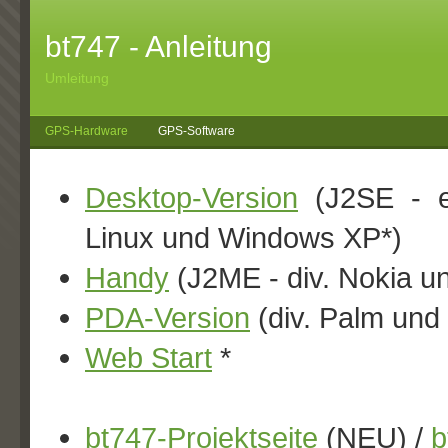
bt747 - Anleitung
Umleitung
GPS-Hardware
GPS-Software
Desktop-Version
(J2SE - er
Linux und Windows XP*)
Handy
(J2ME - div. Nokia u
PDA-Version
(div. Palm un
Web Start
*
bt747-Projektseite
(NEU) /
b