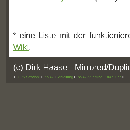
* eine Liste mit der funktioni
Wiki
.
(c) Dirk Haase - Mirrored/Dupli
>
GPS-Software
>
bt747
>
Anleitung
>
bt747 Anleitung - Umleitung
>